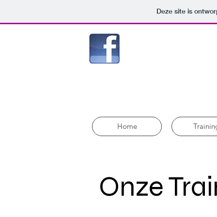
Deze site is ontw
Home
Trainin
Onze Trai