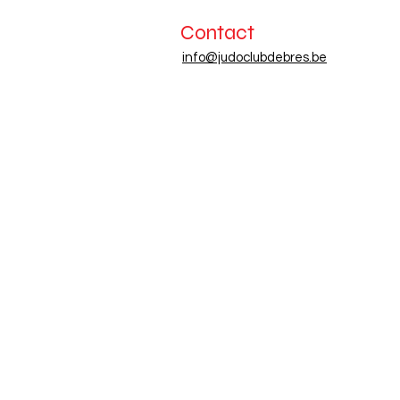
Contact
​​info@judoclubdebres.be​