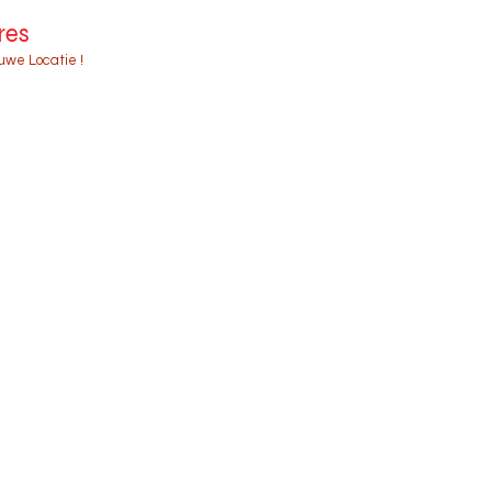
res
euwe Locatie !